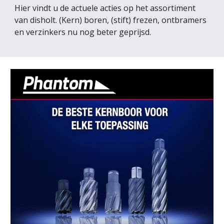
Hier vindt u de actuele acties op het assortiment 
van disholt. (Kern) boren, (stift) frezen, ontbramers 
en verzinkers nu nog beter geprijsd.